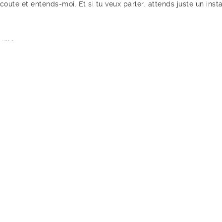
, écoute et entends-moi. Et si tu veux parler, attends juste un insta
nyme.
e
POSTURES