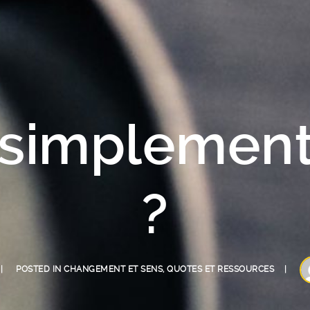
 simplement
?
POSTED IN
CHANGEMENT ET SENS
,
QUOTES ET RESSOURCES