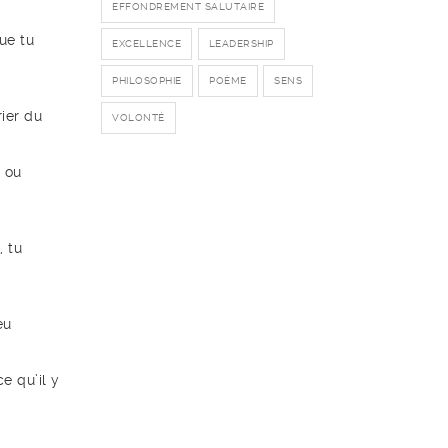
EFFONDREMENT SALUTAIRE
ue tu
EXCELLENCE
LEADERSHIP
PHILOSOPHIE
POÈME
SENS
rier du
VOLONTÉ
 ou
, tu
eu
e qu’il y