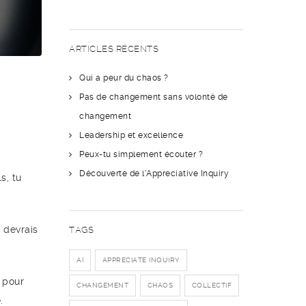
ARTICLES RÉCENTS
Qui a peur du chaos ?
Pas de changement sans volonté de
changement
Leadership et excellence
Peux-tu simplement écouter ?
Découverte de l’Appreciative Inquiry
s, tu
 devrais
TAGS
AI
APPRECIATE INQUIRY
 pour
CHANGEMENT
CHAOS
COLLECTIF
.