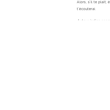
Alors, s’il te plaît
t’écouterai.
Auteur indien ano
Philosophie
,
Poèm
MENU