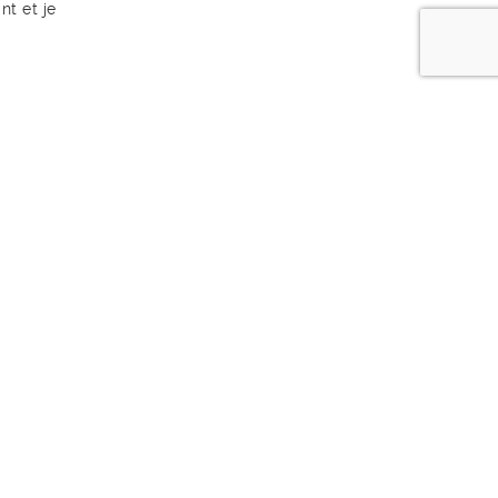
nt et je
RETROUVEZ-NOUS SUR LES RÉSEAUX !